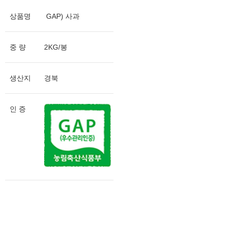
상품명
GAP) 사과
중 량
2KG/봉
생산지
경북
인 증